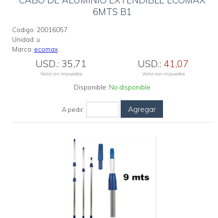
CABO DE ALUMINIO EXTENDIBLE ECOMAX
6MTS B1
Codigo:
20016057
Unidad:
u
Marca:
ecomax
USD.:
35,71
USD.:
41,07
Valor sin impuestos
Valor con impuestos
Disponible:
No disponible
Agregar
A pedir: