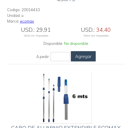
Codigo:
20014410
Unidad:
u
Marca:
ecomax
USD.:
29,91
USD.:
34,40
Valor sin impuestos
Valor con impuestos
Disponible:
No disponible
Agregar
A pedir: