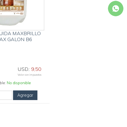
UIDA MAXBRILLO
AX GALON B6
USD.:
9,50
Valor con impuestos
ble:
No disponible
Agregar