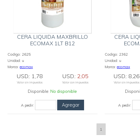
CERA LIQUIDA MAXBRILLO
CERA LIQ
ECOMAX 1LT B12
ECOM
Codigo:
2625
Codigo:
2362
Unidad:
u
Unidad:
u
Marca:
ecomax
Marca:
ecomax
USD.:
1,78
USD.:
2,05
USD.:
8,26
Valor sin impuestos
Valor con impuestos
Valor sin impuestos
Disponible:
No disponible
Disponi
Agregar
A pedir:
A pedir:
1